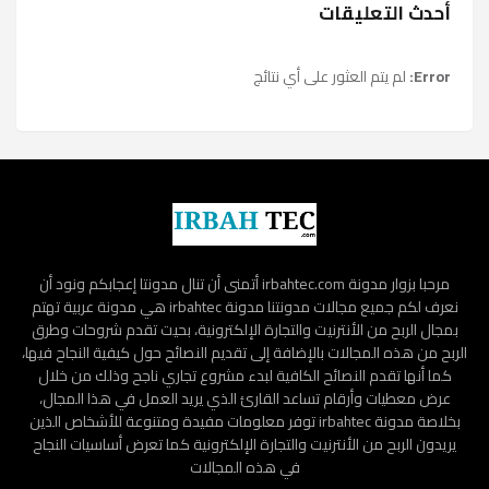
أحدث التعليقات
Error:
لم يتم العثور على أي نتائج
مرحبا بزوار مدونة irbahtec.com أتمنى أن تنال مدونتا إعجابكم ونود أن
نعرف لكم جميع مجالات مدونتنا مدونة irbahtec هي مدونة عربية تهتم
بمجال الربح من الأنترنيت والتجارة الإلكترونية، بحيت تقدم شروحات وطرق
الربح من هذه المجالات بالإضافة إلى تقديم النصائح حول كيفية النجاح فيها،
كما أنها تقدم النصائح الكافية لبدء مشروع تجاري ناجح وذلك من خلال
عرض معطيات وأرقام تساعد القارئ الذي يريد العمل في هذا المجال،
بخلاصة مدونة irbahtec توفر معلومات مفيدة ومتنوعة للأشخاص الذين
يريدون الربح من الأنترنيت والتجارة الإلكترونية كما تعرض أساسيات النجاح
في هذه المجالات